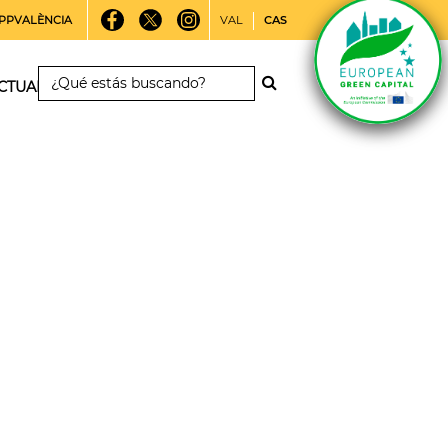
PPVALÈNCIA
VAL
CAS
CTUALIDAD