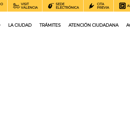
NO
VISIT
SEDE
CITA
A
VALENCIA
ELECTRÓNICA
PREVIA
O
LA CIUDAD
TRÁMITES
ATENCIÓN CIUDADANA
A