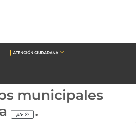
ATENCIÓN CIUDADANA
bs municipales
ta
.
plv