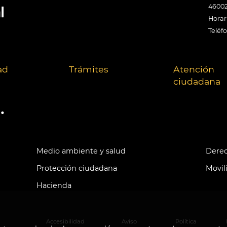
46002
Horari
Teléf
ad
Trámites
Atención
ciudadana
.
Medio ambiente y salud
Derec
Protección ciudadana
Movil
Hacienda
Accesibilidad
Aviso
Política