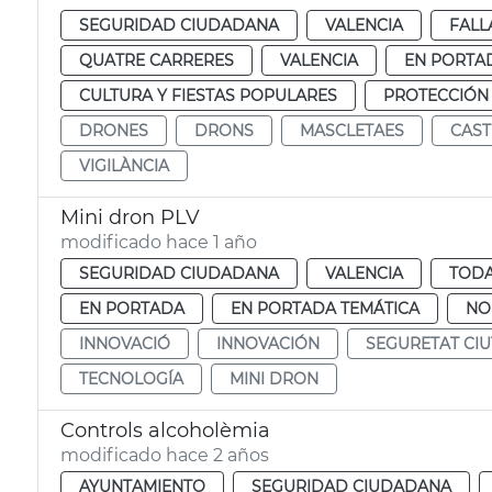
SEGURIDAD CIUDADANA
VALENCIA
FALL
QUATRE CARRERES
VALENCIA
EN PORTA
CULTURA Y FIESTAS POPULARES
PROTECCIÓN
DRONES
DRONS
MASCLETAES
CAST
VIGILÀNCIA
Mini dron PLV
modificado hace 1 año
SEGURIDAD CIUDADANA
VALENCIA
TODA
EN PORTADA
EN PORTADA TEMÁTICA
NO
INNOVACIÓ
INNOVACIÓN
SEGURETAT CI
TECNOLOGÍA
MINI DRON
Controls alcoholèmia
modificado hace 2 años
AYUNTAMIENTO
SEGURIDAD CIUDADANA