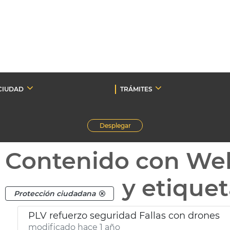
CIUDAD
TRÁMITES
Desplegar
Contenido con We
y etique
Protección ciudadana
PLV refuerzo seguridad Fallas con drones
modificado hace 1 año