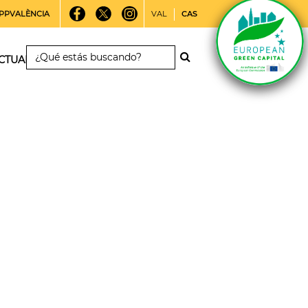
PPVALÈNCIA
VAL
CAS
CTUALIDAD