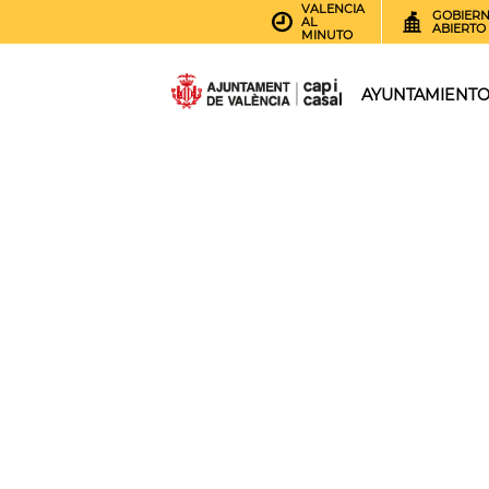
VALENCIA
GOBIER
AL
ABIERTO
MINUTO
AYUNTAMIENT