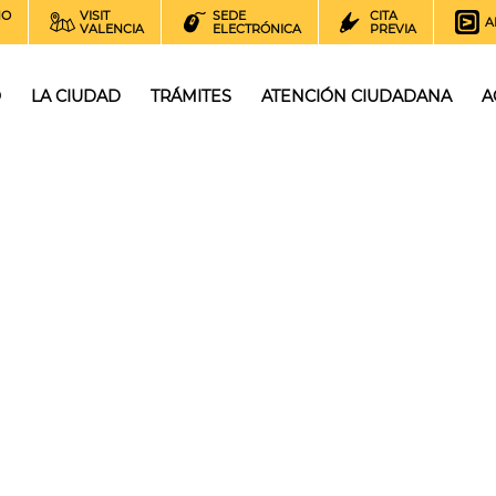
NO
VISIT
SEDE
CITA
A
VALENCIA
ELECTRÓNICA
PREVIA
O
LA CIUDAD
TRÁMITES
ATENCIÓN CIUDADANA
A