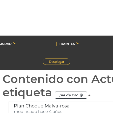
CIUDAD
TRÁMITES
Desplegar
Contenido con Act
etiqueta
.
pla de xoc
Plan Choque Malva-rosa
modificado hace 4 años