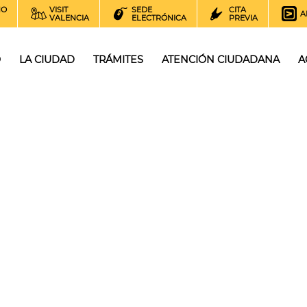
NO
VISIT
SEDE
CITA
A
VALENCIA
ELECTRÓNICA
PREVIA
O
LA CIUDAD
TRÁMITES
ATENCIÓN CIUDADANA
A