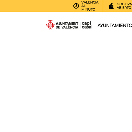
VALENCIA
GOBIER
AL
ABIERTO
MINUTO
AYUNTAMIENT