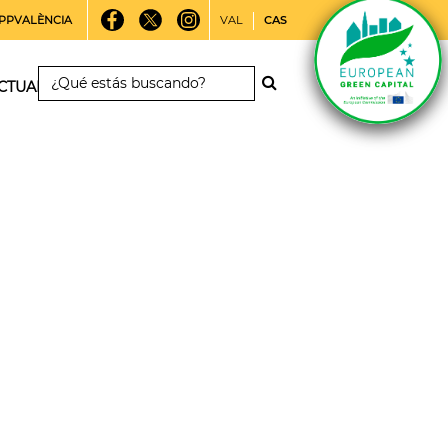
PPVALÈNCIA
VAL
CAS
CTUALIDAD