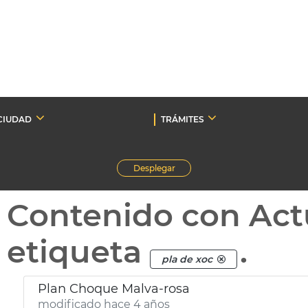
CIUDAD
TRÁMITES
Desplegar
Contenido con Act
etiqueta
.
pla de xoc
Plan Choque Malva-rosa
modificado hace 4 años