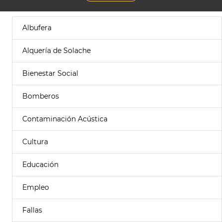
Albufera
Alquería de Solache
Bienestar Social
Bomberos
Contaminación Acústica
Cultura
Educación
Empleo
Fallas