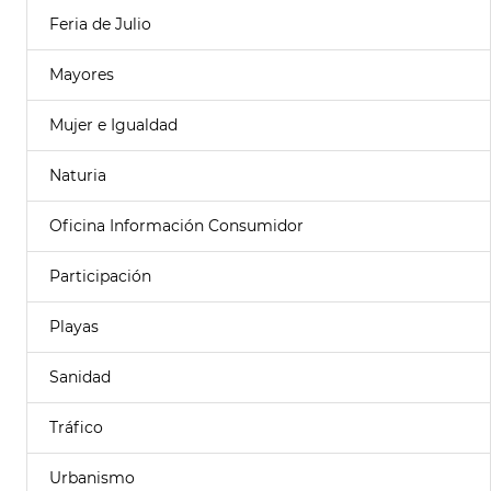
Feria de Julio
Mayores
Mujer e Igualdad
Naturia
Oficina Información Consumidor
Participación
Playas
Sanidad
Tráfico
Urbanismo