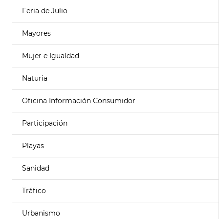
Feria de Julio
Mayores
Mujer e Igualdad
Naturia
Oficina Información Consumidor
Participación
Playas
Sanidad
Tráfico
Urbanismo