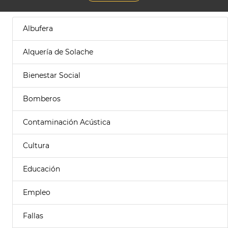
Albufera
Alquería de Solache
Bienestar Social
Bomberos
Contaminación Acústica
Cultura
Educación
Empleo
Fallas