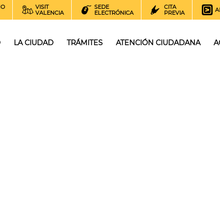
NO
VISIT
SEDE
CITA
A
VALENCIA
ELECTRÓNICA
PREVIA
O
LA CIUDAD
TRÁMITES
ATENCIÓN CIUDADANA
A