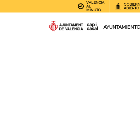
VALENCIA
GOBIER
AL
ABIERTO
MINUTO
AYUNTAMIENT