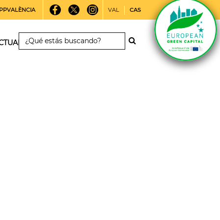
PPVALÈNCIA
VAL
CAS
CTUALIDAD