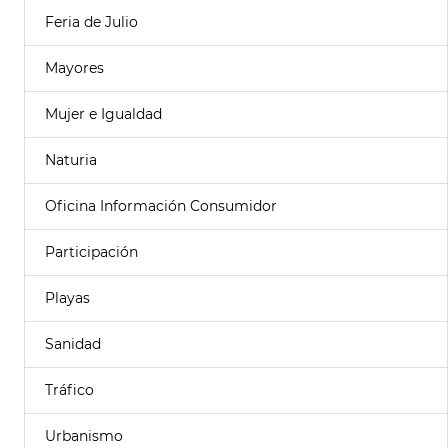
Feria de Julio
Mayores
Mujer e Igualdad
Naturia
Oficina Información Consumidor
Participación
Playas
Sanidad
Tráfico
Urbanismo