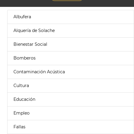
Albufera
Alquería de Solache
Bienestar Social
Bomberos
Contaminación Acústica
Cultura
Educación
Empleo
Fallas