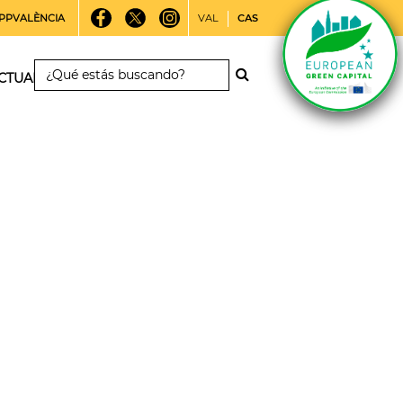
PPVALÈNCIA
VAL
CAS
CTUALIDAD