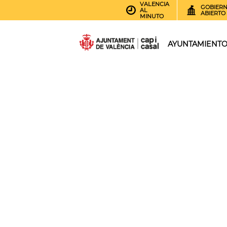
VALENCIA
GOBIER
AL
ABIERTO
MINUTO
AYUNTAMIENT