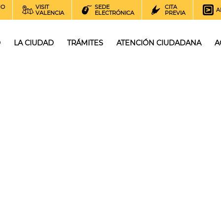
NO
VISIT
SEDE
CITA
A
VALENCIA
ELECTRÓNICA
PREVIA
O
LA CIUDAD
TRÁMITES
ATENCIÓN CIUDADANA
A