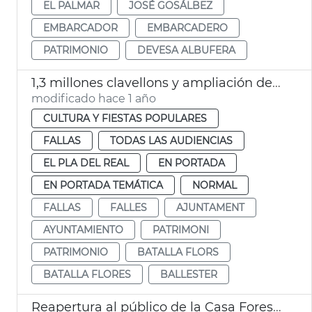
EL PALMAR
JOSÉ GOSÁLBEZ
EMBARCADOR
EMBARCADERO
PATRIMONIO
DEVESA ALBUFERA
1,3 millones clavellons y ampliación decoración tribuna autoridades Batalla Flores
modificado hace 1 año
CULTURA Y FIESTAS POPULARES
FALLAS
TODAS LAS AUDIENCIAS
EL PLA DEL REAL
EN PORTADA
EN PORTADA TEMÁTICA
NORMAL
FALLAS
FALLES
AJUNTAMENT
AYUNTAMIENTO
PATRIMONI
PATRIMONIO
BATALLA FLORS
BATALLA FLORES
BALLESTER
Reapertura al público de la Casa Forestal de la Devesa