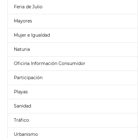
Feria de Julio
Mayores
Mujer e Igualdad
Naturia
Oficina Información Consumidor
Participación
Playas
Sanidad
Tráfico
Urbanismo