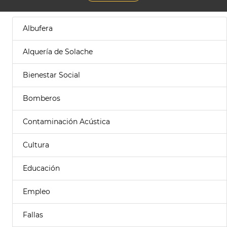
Albufera
Alquería de Solache
Bienestar Social
Bomberos
Contaminación Acústica
Cultura
Educación
Empleo
Fallas