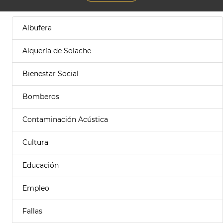
Albufera
Alquería de Solache
Bienestar Social
Bomberos
Contaminación Acústica
Cultura
Educación
Empleo
Fallas