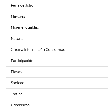
Feria de Julio
Mayores
Mujer e Igualdad
Naturia
Oficina Información Consumidor
Participación
Playas
Sanidad
Tráfico
Urbanismo