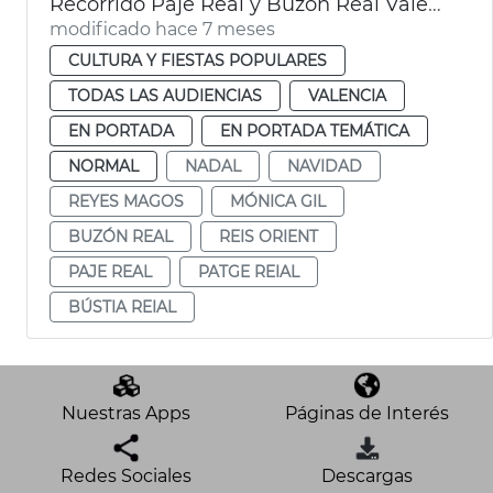
Recorrido Paje Real y Buzón Real València
modificado hace 7 meses
CULTURA Y FIESTAS POPULARES
TODAS LAS AUDIENCIAS
VALENCIA
EN PORTADA
EN PORTADA TEMÁTICA
NORMAL
NADAL
NAVIDAD
REYES MAGOS
MÓNICA GIL
BUZÓN REAL
REIS ORIENT
PAJE REAL
PATGE REIAL
BÚSTIA REIAL
Nuestras Apps
Páginas de Interés
Redes Sociales
Descargas