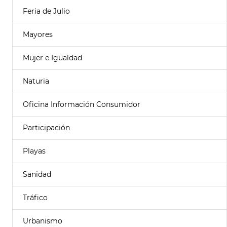
Feria de Julio
Mayores
Mujer e Igualdad
Naturia
Oficina Información Consumidor
Participación
Playas
Sanidad
Tráfico
Urbanismo