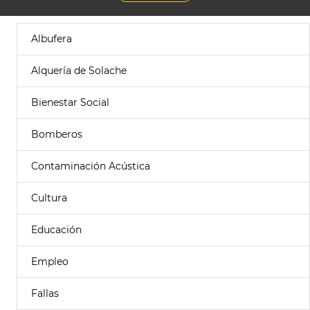
Albufera
Alquería de Solache
Bienestar Social
Bomberos
Contaminación Acústica
Cultura
Educación
Empleo
Fallas