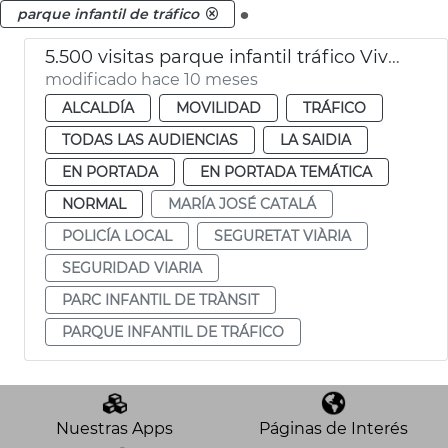
.
parque infantil de tráfico
5.500 visitas parque infantil tráfico Vivers València
modificado hace 10 meses
ALCALDÍA
MOVILIDAD
TRÁFICO
TODAS LAS AUDIENCIAS
LA SAIDIA
EN PORTADA
EN PORTADA TEMÁTICA
NORMAL
MARÍA JOSÉ CATALÁ
POLICÍA LOCAL
SEGURETAT VIÀRIA
SEGURIDAD VIARIA
PARC INFANTIL DE TRÀNSIT
PARQUE INFANTIL DE TRÁFICO
Nuestras Apps
Páginas de Interés