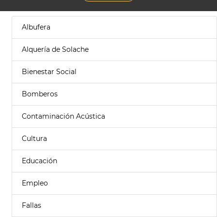
Albufera
Alquería de Solache
Bienestar Social
Bomberos
Contaminación Acústica
Cultura
Educación
Empleo
Fallas