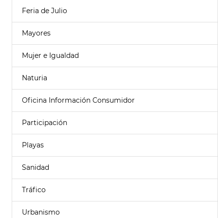
Feria de Julio
Mayores
Mujer e Igualdad
Naturia
Oficina Información Consumidor
Participación
Playas
Sanidad
Tráfico
Urbanismo