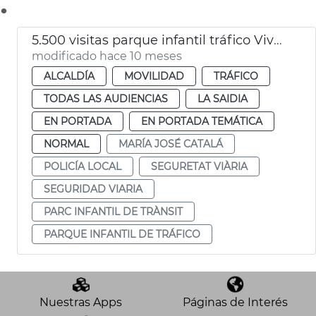
.
5.500 visitas parque infantil tráfico Vivers València
modificado hace 10 meses
ALCALDÍA
MOVILIDAD
TRÁFICO
TODAS LAS AUDIENCIAS
LA SAIDIA
EN PORTADA
EN PORTADA TEMÁTICA
NORMAL
MARÍA JOSÉ CATALÁ
POLICÍA LOCAL
SEGURETAT VIÀRIA
SEGURIDAD VIARIA
PARC INFANTIL DE TRÀNSIT
PARQUE INFANTIL DE TRÁFICO
Nuestras Apps
Páginas de Interés