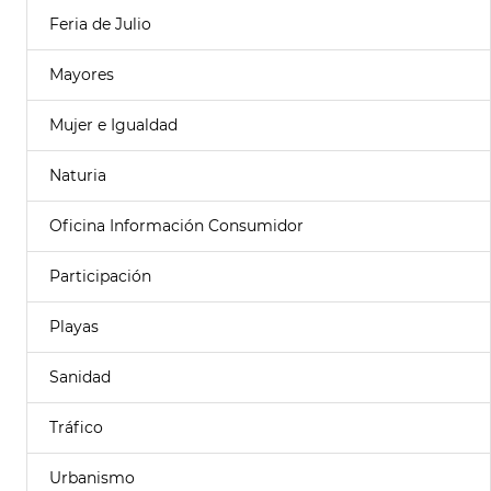
Feria de Julio
Mayores
Mujer e Igualdad
Naturia
Oficina Información Consumidor
Participación
Playas
Sanidad
Tráfico
Urbanismo