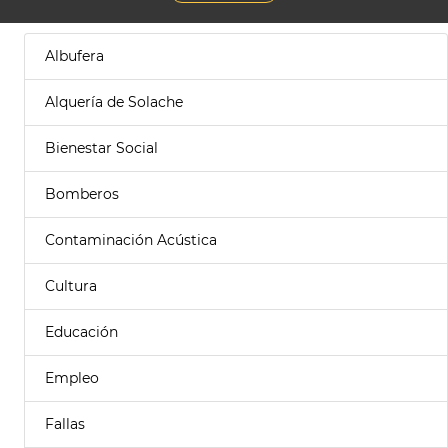
Albufera
Alquería de Solache
Bienestar Social
Bomberos
Contaminación Acústica
Cultura
Educación
Empleo
Fallas