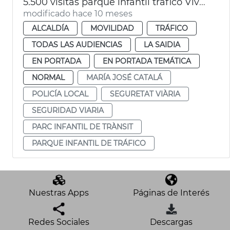
5.500 visitas parque infantil tráfico Vivers València
modificado hace 10 meses
ALCALDÍA
MOVILIDAD
TRÁFICO
TODAS LAS AUDIENCIAS
LA SAIDIA
EN PORTADA
EN PORTADA TEMÁTICA
NORMAL
MARÍA JOSÉ CATALÁ
POLICÍA LOCAL
SEGURETAT VIÀRIA
SEGURIDAD VIARIA
PARC INFANTIL DE TRÀNSIT
PARQUE INFANTIL DE TRÁFICO
Nuestras Apps
Páginas de Interés
Redes Sociales
Descargas