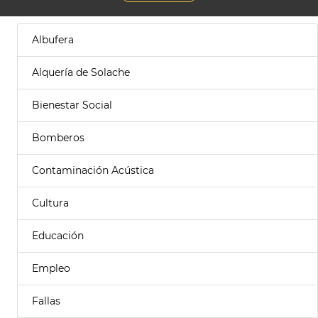
Albufera
Alquería de Solache
Bienestar Social
Bomberos
Contaminación Acústica
Cultura
Educación
Empleo
Fallas