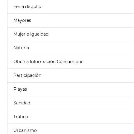
Feria de Julio
Mayores
Mujer e Igualdad
Naturia
Oficina Información Consumidor
Participación
Playas
Sanidad
Tráfico
Urbanismo