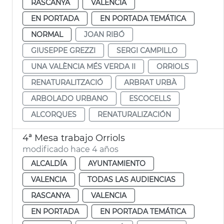
RASCANYA
VALENCIA
EN PORTADA
EN PORTADA TEMÁTICA
NORMAL
JOAN RIBÓ
GIUSEPPE GREZZI
SERGI CAMPILLO
UNA VALÈNCIA MÉS VERDA II
ORRIOLS
RENATURALITZACIÓ
ARBRAT URBÀ
ARBOLADO URBANO
ESCOCELLS
ALCORQUES
RENATURALIZACIÓN
4ª Mesa trabajo Orriols
modificado hace 4 años
ALCALDÍA
AYUNTAMIENTO
VALENCIA
TODAS LAS AUDIENCIAS
RASCANYA
VALENCIA
EN PORTADA
EN PORTADA TEMÁTICA