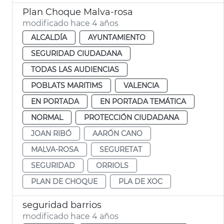
Plan Choque Malva-rosa
modificado hace 4 años
ALCALDÍA
AYUNTAMIENTO
SEGURIDAD CIUDADANA
TODAS LAS AUDIENCIAS
POBLATS MARITIMS
VALENCIA
EN PORTADA
EN PORTADA TEMÁTICA
NORMAL
PROTECCIÓN CIUDADANA
JOAN RIBÓ
AARÓN CANO
MALVA-ROSA
SEGURETAT
SEGURIDAD
ORRIOLS
PLAN DE CHOQUE
PLA DE XOC
seguridad barrios
modificado hace 4 años