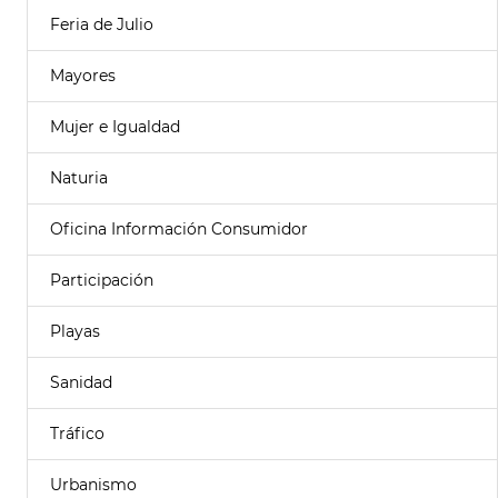
Feria de Julio
Mayores
Mujer e Igualdad
Naturia
Oficina Información Consumidor
Participación
Playas
Sanidad
Tráfico
Urbanismo