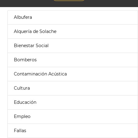
Albufera
Alquería de Solache
Bienestar Social
Bomberos
Contaminación Acústica
Cultura
Educación
Empleo
Fallas