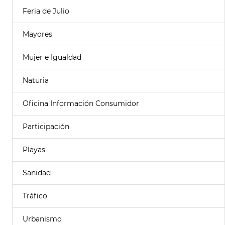
Feria de Julio
Mayores
Mujer e Igualdad
Naturia
Oficina Información Consumidor
Participación
Playas
Sanidad
Tráfico
Urbanismo