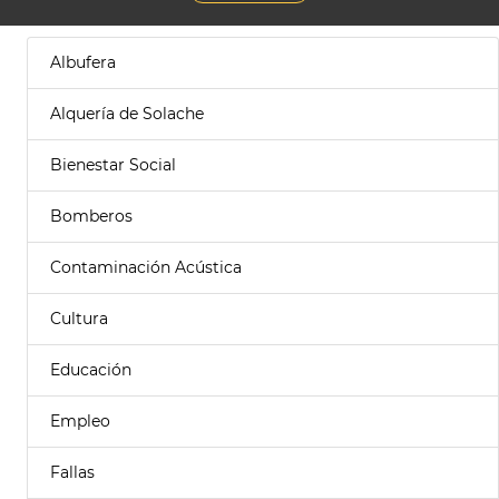
Albufera
Alquería de Solache
Bienestar Social
Bomberos
Contaminación Acústica
Cultura
Educación
Empleo
Fallas