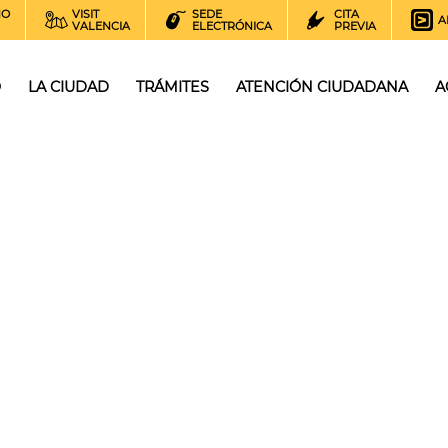
NO
VISIT
SEDE
CITA
A
VALENCIA
ELECTRÓNICA
PREVIA
O
LA CIUDAD
TRÁMITES
ATENCIÓN CIUDADANA
A