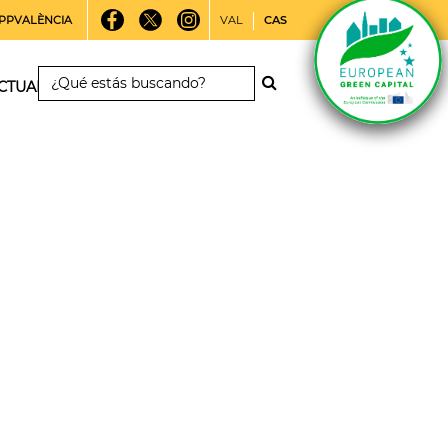
PPVALÈNCIA
VAL
CAS
CTUALIDAD