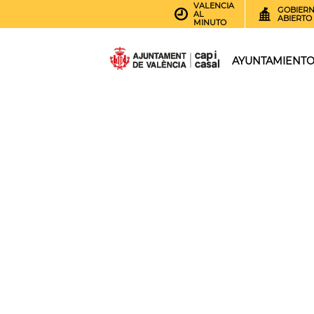
VALENCIA
GOBIER
AL
ABIERTO
MINUTO
AYUNTAMIENT