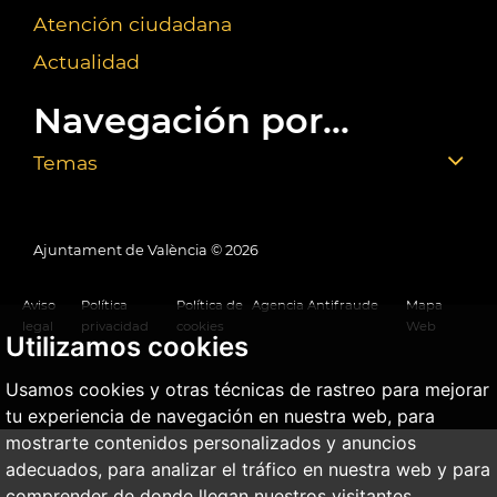
Atención ciudadana
Actualidad
Navegación por...
Temas
Ajuntament de València ©
2026
Aviso
Política
Política de
Agencia Antifraude
Mapa
legal
privacidad
cookies
Web
Utilizamos cookies
Usamos cookies y otras técnicas de rastreo para mejorar
tu experiencia de navegación en nuestra web, para
mostrarte contenidos personalizados y anuncios
adecuados, para analizar el tráfico en nuestra web y para
comprender de donde llegan nuestros visitantes.