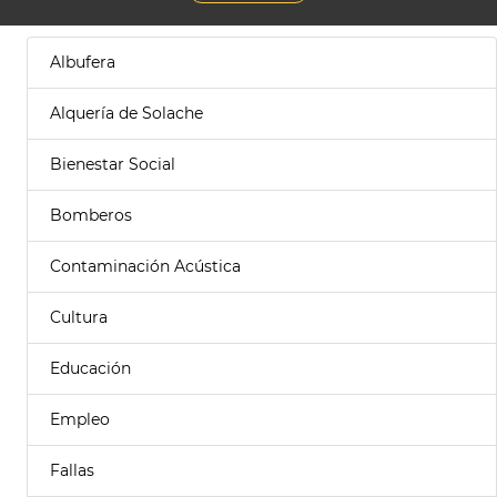
Albufera
Alquería de Solache
Bienestar Social
Bomberos
Contaminación Acústica
Cultura
Educación
Empleo
Fallas