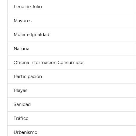
Feria de Julio
Mayores
Mujer e Igualdad
Naturia
Oficina Información Consumidor
Participación
Playas
Sanidad
Tráfico
Urbanismo