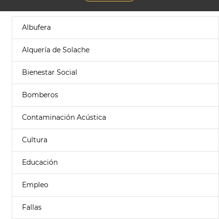
Albufera
Alquería de Solache
Bienestar Social
Bomberos
Contaminación Acústica
Cultura
Educación
Empleo
Fallas