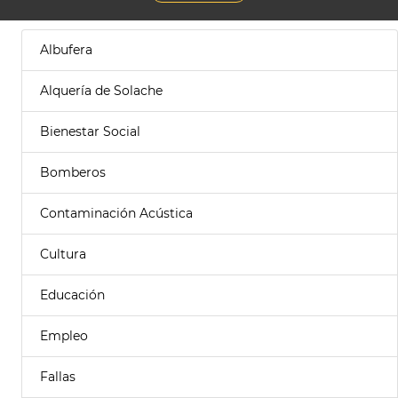
Albufera
Alquería de Solache
Bienestar Social
Bomberos
Contaminación Acústica
Cultura
Educación
Empleo
Fallas