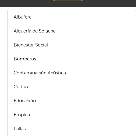
Albufera
Alquería de Solache
Bienestar Social
Bomberos
Contaminación Acústica
Cultura
Educación
Empleo
Fallas