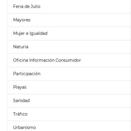
Feria de Julio
Mayores
Mujer e Igualdad
Naturia
Oficina Información Consumidor
Participación
Playas
Sanidad
Tráfico
Urbanismo