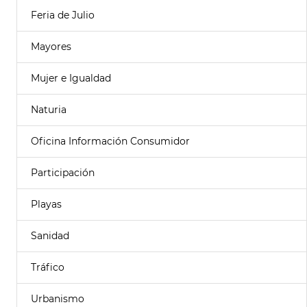
Feria de Julio
Mayores
Mujer e Igualdad
Naturia
Oficina Información Consumidor
Participación
Playas
Sanidad
Tráfico
Urbanismo