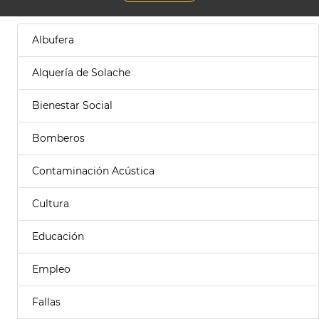
Albufera
Alquería de Solache
Bienestar Social
Bomberos
Contaminación Acústica
Cultura
Educación
Empleo
Fallas