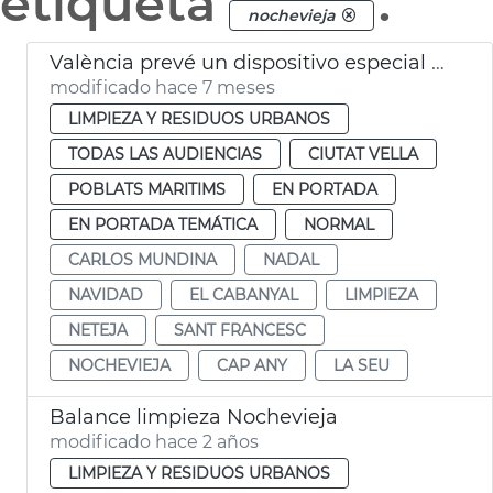
etiqueta
.
nochevieja
València prevé un dispositivo especial limpia en Navidad
modificado hace 7 meses
LIMPIEZA Y RESIDUOS URBANOS
TODAS LAS AUDIENCIAS
CIUTAT VELLA
POBLATS MARITIMS
EN PORTADA
EN PORTADA TEMÁTICA
NORMAL
CARLOS MUNDINA
NADAL
NAVIDAD
EL CABANYAL
LIMPIEZA
NETEJA
SANT FRANCESC
NOCHEVIEJA
CAP ANY
LA SEU
Balance limpieza Nochevieja
modificado hace 2 años
LIMPIEZA Y RESIDUOS URBANOS