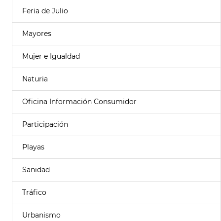
Feria de Julio
Mayores
Mujer e Igualdad
Naturia
Oficina Información Consumidor
Participación
Playas
Sanidad
Tráfico
Urbanismo