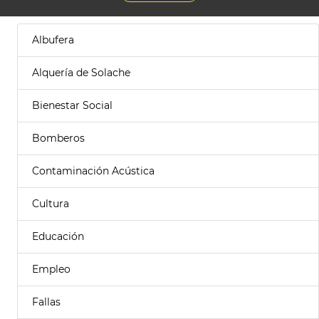
Albufera
Alquería de Solache
Bienestar Social
Bomberos
Contaminación Acústica
Cultura
Educación
Empleo
Fallas