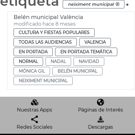
etiqueta
.
neiximent municipal
Belén municipal València
modificado hace 8 meses
CULTURA Y FIESTAS POPULARES
TODAS LAS AUDIENCIAS
VALENCIA
EN PORTADA
EN PORTADA TEMÁTICA
NORMAL
NADAL
NAVIDAD
MÓNICA GIL
BELÉN MUNICIPAL
NEIXIMENT MUNICIPAL
Nuestras Apps
Páginas de Interés
Redes Sociales
Descargas