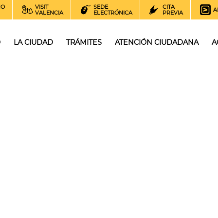
NO
VISIT
SEDE
CITA
A
VALENCIA
ELECTRÓNICA
PREVIA
O
LA CIUDAD
TRÁMITES
ATENCIÓN CIUDADANA
A