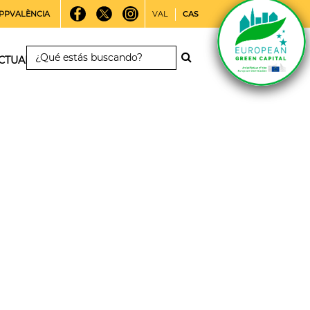
PPVALÈNCIA
VAL
CAS
CTUALIDAD