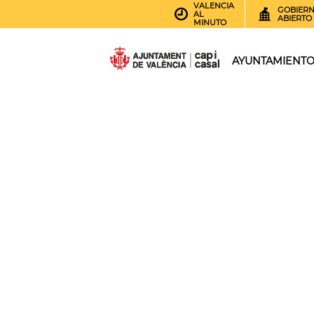
VALENCIA
GOBIER
AL
ABIERTO
MINUTO
AYUNTAMIENT