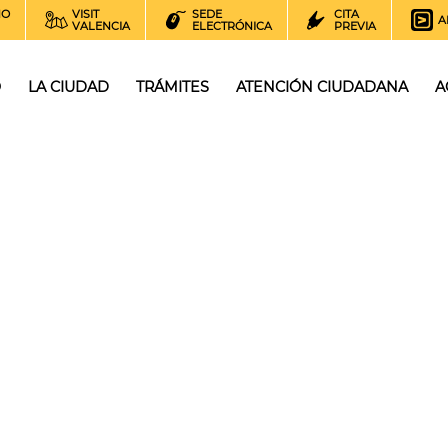
NO
VISIT
SEDE
CITA
A
VALENCIA
ELECTRÓNICA
PREVIA
O
LA CIUDAD
TRÁMITES
ATENCIÓN CIUDADANA
A