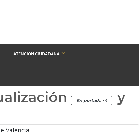
ATENCIÓN CIUDADANA
ualización
y
En portada
e València