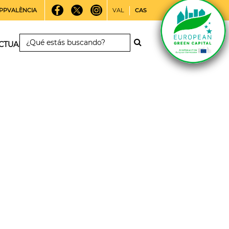
PPVALÈNCIA
VAL
CAS
CTUALIDAD