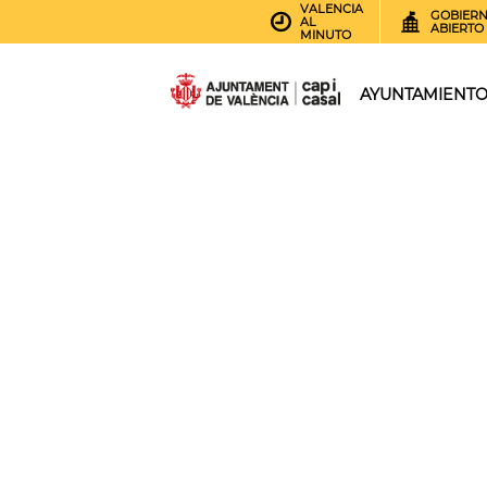
VALENCIA
GOBIER
AL
ABIERTO
MINUTO
AYUNTAMIENT