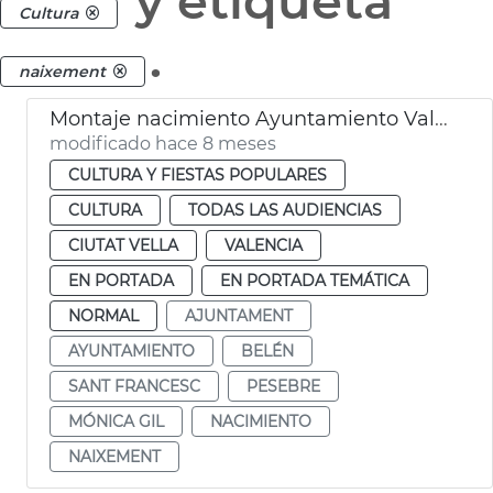
y etiqueta
Cultura
.
naixement
Montaje nacimiento Ayuntamiento València
modificado hace 8 meses
CULTURA Y FIESTAS POPULARES
CULTURA
TODAS LAS AUDIENCIAS
CIUTAT VELLA
VALENCIA
EN PORTADA
EN PORTADA TEMÁTICA
NORMAL
AJUNTAMENT
AYUNTAMIENTO
BELÉN
SANT FRANCESC
PESEBRE
MÓNICA GIL
NACIMIENTO
NAIXEMENT