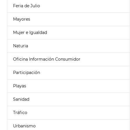
Feria de Julio
Mayores
Mujer e Igualdad
Naturia
Oficina Información Consumidor
Participación
Playas
Sanidad
Tráfico
Urbanismo