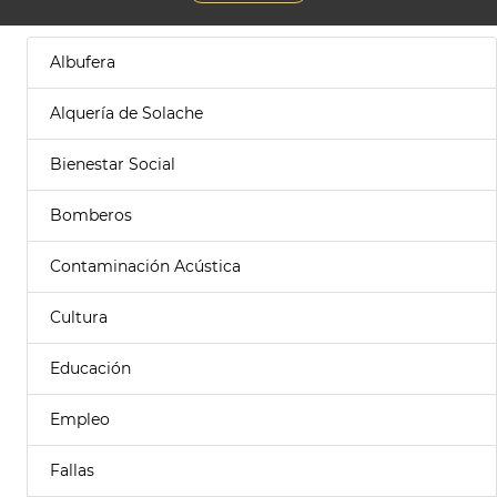
Albufera
Alquería de Solache
Bienestar Social
Bomberos
Contaminación Acústica
Cultura
Educación
Empleo
Fallas