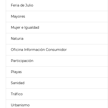
Feria de Julio
Mayores
Mujer e Igualdad
Naturia
Oficina Información Consumidor
Participación
Playas
Sanidad
Tráfico
Urbanismo