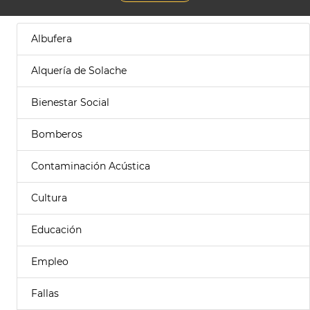
Albufera
Alquería de Solache
Bienestar Social
Bomberos
Contaminación Acústica
Cultura
Educación
Empleo
Fallas