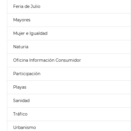
Feria de Julio
Mayores
Mujer e Igualdad
Naturia
Oficina Información Consumidor
Participación
Playas
Sanidad
Tráfico
Urbanismo