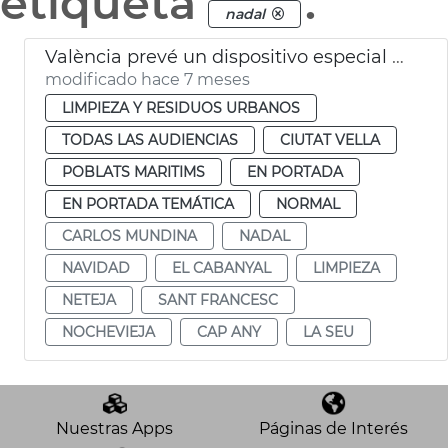
etiqueta
.
nadal
València prevé un dispositivo especial limpia en Navidad
modificado hace 7 meses
LIMPIEZA Y RESIDUOS URBANOS
TODAS LAS AUDIENCIAS
CIUTAT VELLA
POBLATS MARITIMS
EN PORTADA
EN PORTADA TEMÁTICA
NORMAL
CARLOS MUNDINA
NADAL
NAVIDAD
EL CABANYAL
LIMPIEZA
NETEJA
SANT FRANCESC
NOCHEVIEJA
CAP ANY
LA SEU
Nuestras Apps
Páginas de Interés