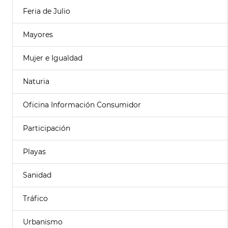
Feria de Julio
Mayores
Mujer e Igualdad
Naturia
Oficina Información Consumidor
Participación
Playas
Sanidad
Tráfico
Urbanismo