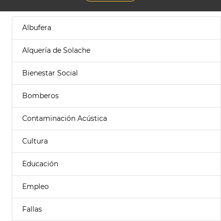
Albufera
Alquería de Solache
Bienestar Social
Bomberos
Contaminación Acústica
Cultura
Educación
Empleo
Fallas