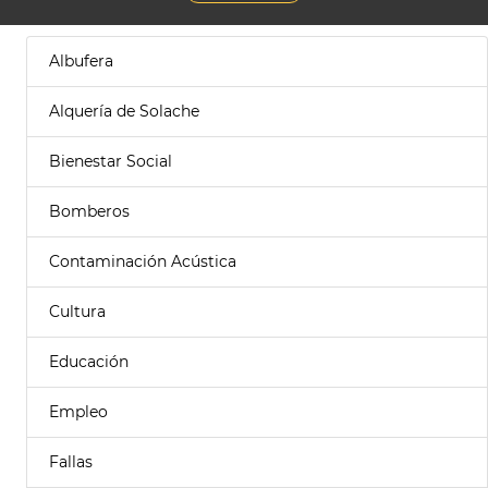
Albufera
Alquería de Solache
Bienestar Social
Bomberos
Contaminación Acústica
Cultura
Educación
Empleo
Fallas