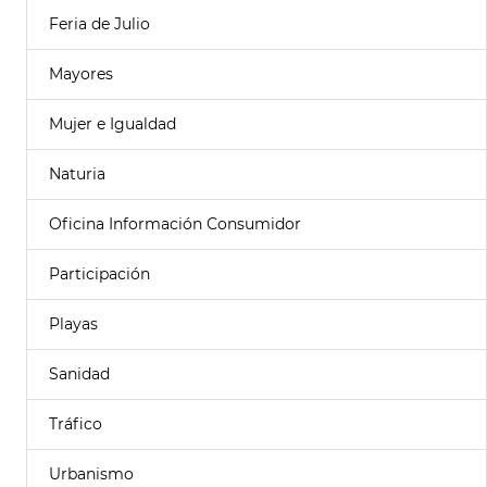
Feria de Julio
Mayores
Mujer e Igualdad
Naturia
Oficina Información Consumidor
Participación
Playas
Sanidad
Tráfico
Urbanismo