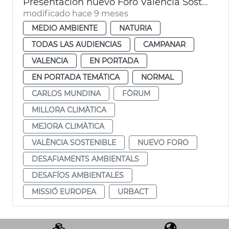
Presentación nuevo Foro València Sostenible
modificado hace 9 meses
MEDIO AMBIENTE
NATURIA
TODAS LAS AUDIENCIAS
CAMPANAR
VALENCIA
EN PORTADA
EN PORTADA TEMÁTICA
NORMAL
CARLOS MUNDINA
FÒRUM
MILLORA CLIMÀTICA
MEJORA CLIMÀTICA
VALÈNCIA SOSTENIBLE
NUEVO FORO
DESAFIAMENTS AMBIENTALS
DESAFÍOS AMBIENTALES
MISSIÓ EUROPEA
URBACT