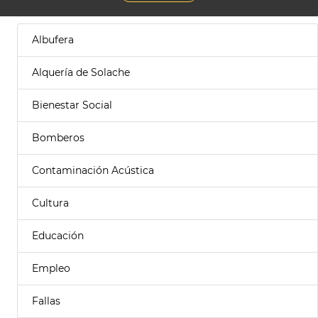
Albufera
Alquería de Solache
Bienestar Social
Bomberos
Contaminación Acústica
Cultura
Educación
Empleo
Fallas