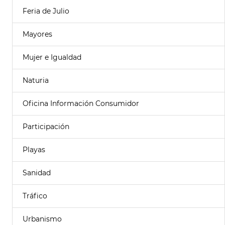
Feria de Julio
Mayores
Mujer e Igualdad
Naturia
Oficina Información Consumidor
Participación
Playas
Sanidad
Tráfico
Urbanismo