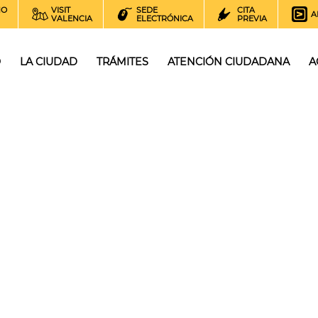
NO
VISIT
SEDE
CITA
A
VALENCIA
ELECTRÓNICA
PREVIA
O
LA CIUDAD
TRÁMITES
ATENCIÓN CIUDADANA
A