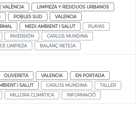
 VALÈNCIA
LIMPIEZA Y RESIDUOS URBANOS
S
POBLES SUD
VALENCIA
RMAL
MEDI AMBIENT I SALUT
PLAYAS
INVERSIÓN
CARLOS MUNDINA
CE LIMPIEZA
BALANÇ NETEJA
OLIVERETA
VALENCIA
EN PORTADA
MBIENT I SALUT
CARLOS MUNDINA
TALLER
MILLORA CLIMÀTICA
INFORMACIÓ