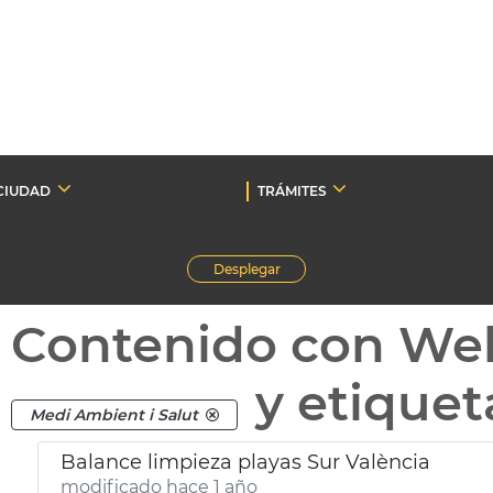
CIUDAD
TRÁMITES
Desplegar
Contenido con We
y etique
Medi Ambient i Salut
Balance limpieza playas Sur València
modificado hace 1 año