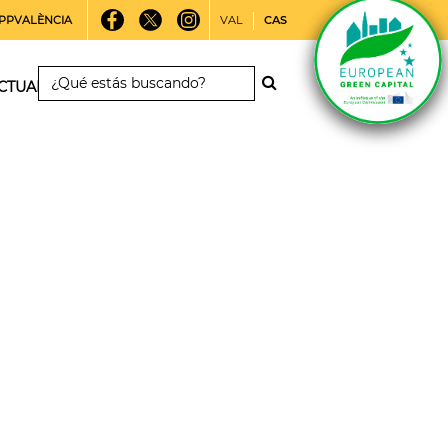
PPVALÈNCIA
VAL
CAS
CTUALIDAD