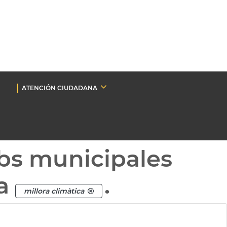
ATENCIÓN CIUDADANA
bs municipales
ta
.
millora climàtica