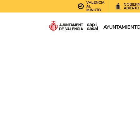
VALENCIA
GOBIER
AL
ABIERTO
MINUTO
AYUNTAMIENT