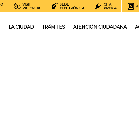
NO
VISIT
SEDE
CITA
A
VALENCIA
ELECTRÓNICA
PREVIA
O
LA CIUDAD
TRÁMITES
ATENCIÓN CIUDADANA
A