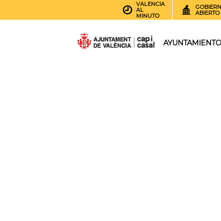
VALENCIA
GOBIER
AL
ABIERTO
MINUTO
AYUNTAMIENT