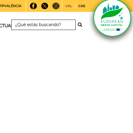
PPVALÈNCIA
VAL
CAS
CTUALIDAD