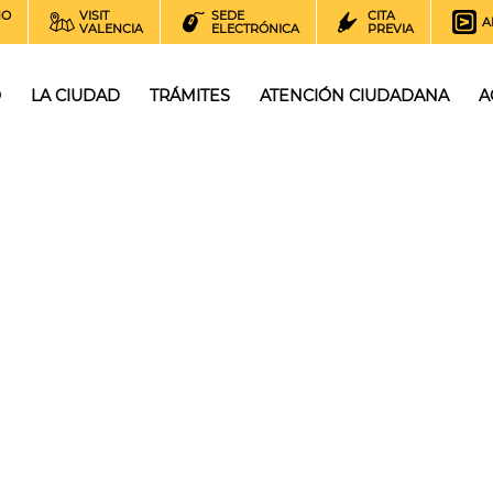
NO
VISIT
SEDE
CITA
A
VALENCIA
ELECTRÓNICA
PREVIA
O
LA CIUDAD
TRÁMITES
ATENCIÓN CIUDADANA
A