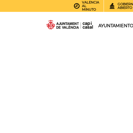
VALENCIA
GOBIER
AL
ABIERTO
MINUTO
AYUNTAMIENT