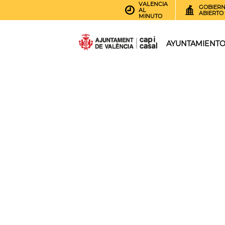
VALENCIA
GOBIER
AL
ABIERTO
MINUTO
AYUNTAMIENT