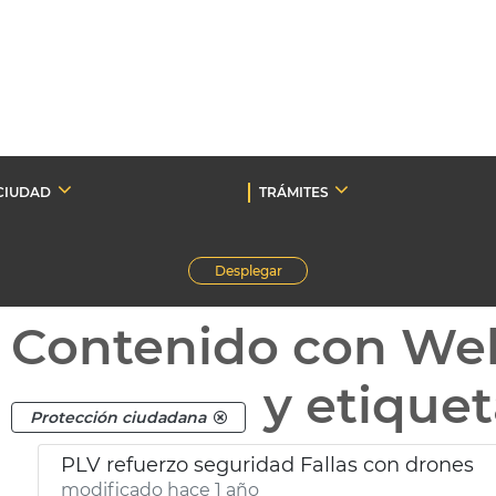
CIUDAD
TRÁMITES
Desplegar
Contenido con We
y etique
Protección ciudadana
PLV refuerzo seguridad Fallas con drones
modificado hace 1 año