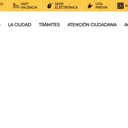
NO
VISIT
SEDE
CITA
A
VALENCIA
ELECTRÓNICA
PREVIA
O
LA CIUDAD
TRÁMITES
ATENCIÓN CIUDADANA
A