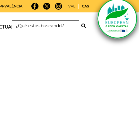
PPVALÈNCIA
VAL
CAS
CTUALIDAD