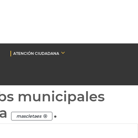
ATENCIÓN CIUDADANA
bs municipales
ta
.
mascletaes