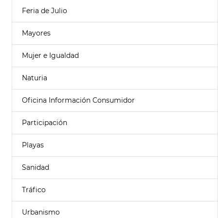
Feria de Julio
Mayores
Mujer e Igualdad
Naturia
Oficina Información Consumidor
Participación
Playas
Sanidad
Tráfico
Urbanismo