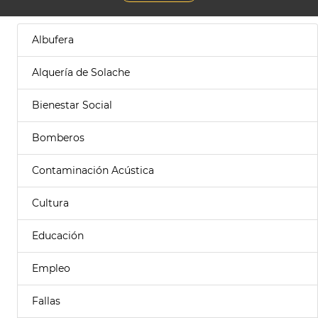
Albufera
Alquería de Solache
Bienestar Social
Bomberos
Contaminación Acústica
Cultura
Educación
Empleo
Fallas