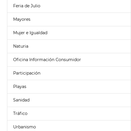
Feria de Julio
Mayores
Mujer e Igualdad
Naturia
Oficina Información Consumidor
Participación
Playas
Sanidad
Tráfico
Urbanismo