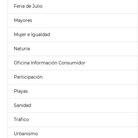
Feria de Julio
Mayores
Mujer e Igualdad
Naturia
Oficina Información Consumidor
Participación
Playas
Sanidad
Tráfico
Urbanismo