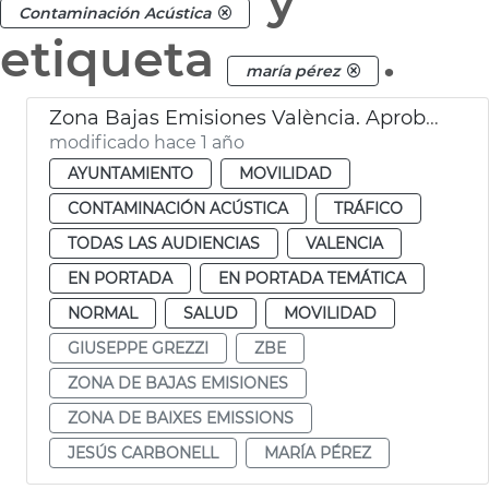
y
Contaminación Acústica
etiqueta
.
maría pérez
Zona Bajas Emisiones València. Aprobación por el Pleno
modificado hace 1 año
AYUNTAMIENTO
MOVILIDAD
CONTAMINACIÓN ACÚSTICA
TRÁFICO
TODAS LAS AUDIENCIAS
VALENCIA
EN PORTADA
EN PORTADA TEMÁTICA
NORMAL
SALUD
MOVILIDAD
GIUSEPPE GREZZI
ZBE
ZONA DE BAJAS EMISIONES
ZONA DE BAIXES EMISSIONS
JESÚS CARBONELL
MARÍA PÉREZ