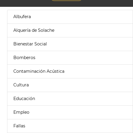
Albufera
Alquería de Solache
Bienestar Social
Bomberos
Contaminación Acústica
Cultura
Educación
Empleo
Fallas