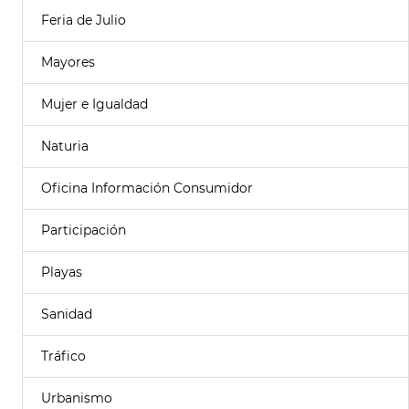
Feria de Julio
Mayores
Mujer e Igualdad
Naturia
Oficina Información Consumidor
Participación
Playas
Sanidad
Tráfico
Urbanismo