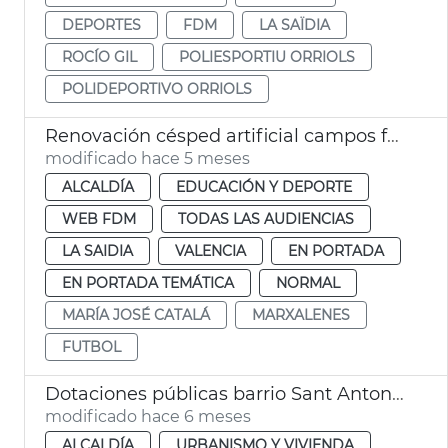
DEPORTES
FDM
LA SAÏDIA
ROCÍO GIL
POLIESPORTIU ORRIOLS
POLIDEPORTIVO ORRIOLS
Renovación césped artificial campos fútbol Marxalenes
modificado hace 5 meses
ALCALDÍA
EDUCACIÓN Y DEPORTE
WEB FDM
TODAS LAS AUDIENCIAS
LA SAIDIA
VALENCIA
EN PORTADA
EN PORTADA TEMÁTICA
NORMAL
MARÍA JOSÉ CATALÁ
MARXALENES
FUTBOL
Dotaciones públicas barrio Sant Antoni València
modificado hace 6 meses
ALCALDÍA
URBANISMO Y VIVIENDA