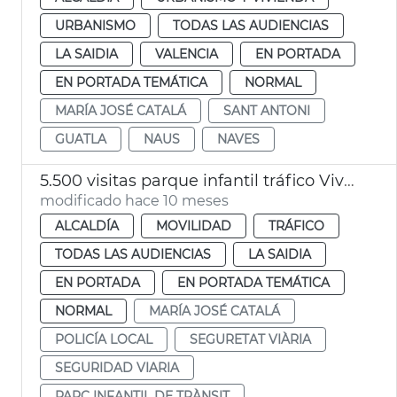
URBANISMO
TODAS LAS AUDIENCIAS
LA SAIDIA
VALENCIA
EN PORTADA
EN PORTADA TEMÁTICA
NORMAL
MARÍA JOSÉ CATALÁ
SANT ANTONI
GUATLA
NAUS
NAVES
5.500 visitas parque infantil tráfico Vivers València
modificado hace 10 meses
ALCALDÍA
MOVILIDAD
TRÁFICO
TODAS LAS AUDIENCIAS
LA SAIDIA
EN PORTADA
EN PORTADA TEMÁTICA
NORMAL
MARÍA JOSÉ CATALÁ
POLICÍA LOCAL
SEGURETAT VIÀRIA
SEGURIDAD VIARIA
PARC INFANTIL DE TRÀNSIT