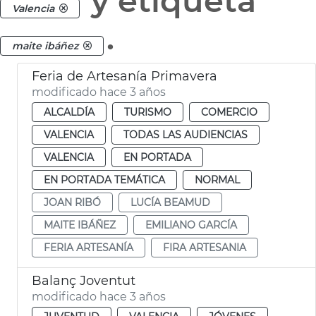
y etiqueta
Valencia
.
maite ibáñez
Feria de Artesanía Primavera
modificado hace 3 años
ALCALDÍA
TURISMO
COMERCIO
VALENCIA
TODAS LAS AUDIENCIAS
VALENCIA
EN PORTADA
EN PORTADA TEMÁTICA
NORMAL
JOAN RIBÓ
LUCÍA BEAMUD
MAITE IBÁÑEZ
EMILIANO GARCÍA
FERIA ARTESANÍA
FIRA ARTESANIA
Balanç Joventut
modificado hace 3 años