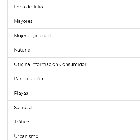
Feria de Julio
Mayores
Mujer e Igualdad
Naturia
Oficina Información Consumidor
Participación
Playas
Sanidad
Tráfico
Urbanismo