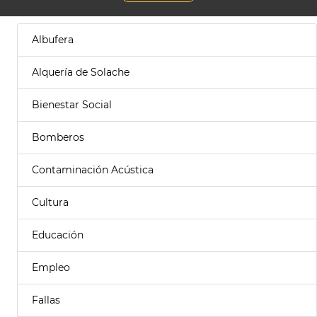
Albufera
Alquería de Solache
Bienestar Social
Bomberos
Contaminación Acústica
Cultura
Educación
Empleo
Fallas