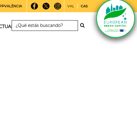
PPVALÈNCIA
VAL
CAS
CTUALIDAD