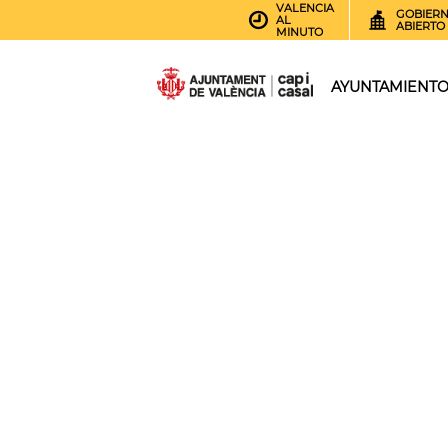
VALENCIA
GOBIER
AL
ABIERTO
MINUTO
AYUNTAMIENT