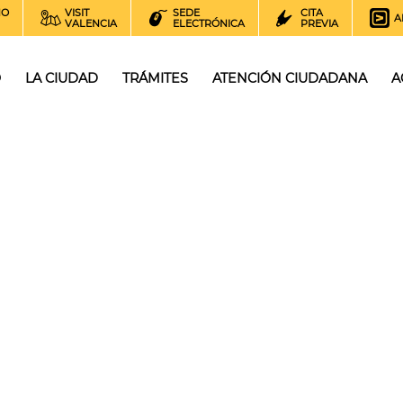
NO
VISIT
SEDE
CITA
A
VALENCIA
ELECTRÓNICA
PREVIA
O
LA CIUDAD
TRÁMITES
ATENCIÓN CIUDADANA
A