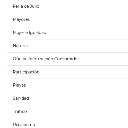
Feria de Julio
Mayores
Mujer e Igualdad
Naturia
Oficina Información Consumidor
Participación
Playas
Sanidad
Tráfico
Urbanismo