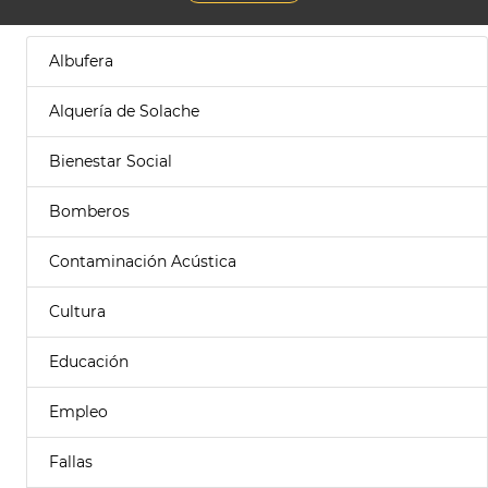
Albufera
Alquería de Solache
Bienestar Social
Bomberos
Contaminación Acústica
Cultura
Educación
Empleo
Fallas