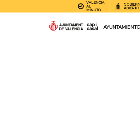
VALENCIA
GOBIER
AL
ABIERTO
MINUTO
AYUNTAMIENT