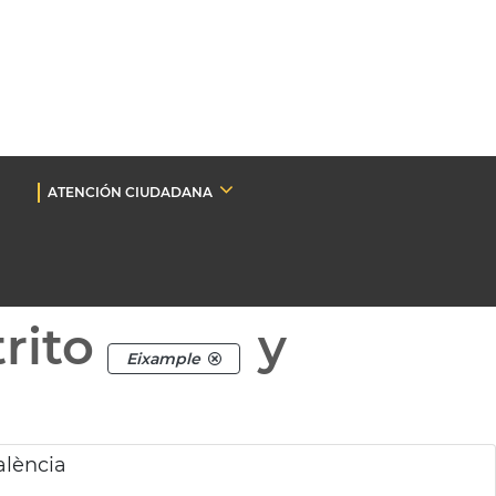
ATENCIÓN CIUDADANA
rito
y
Eixample
alència