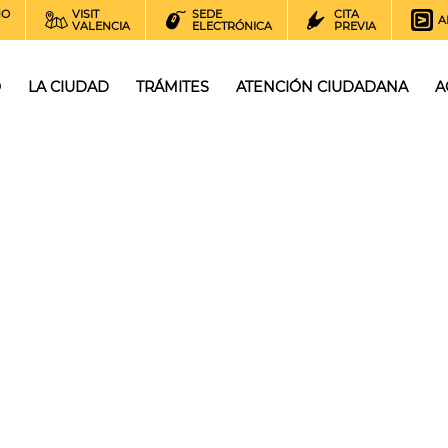
NO
VISIT
SEDE
CITA
A
VALENCIA
ELECTRÓNICA
PREVIA
O
LA CIUDAD
TRÁMITES
ATENCIÓN CIUDADANA
A