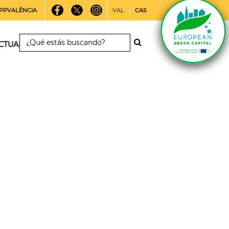
PPVALÈNCIA
VAL
CAS
CTUALIDAD