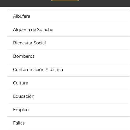
Albufera
Alquería de Solache
Bienestar Social
Bomberos
Contaminación Acústica
Cultura
Educación
Empleo
Fallas