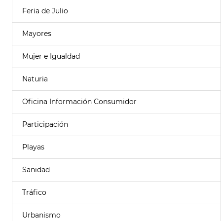
Feria de Julio
Mayores
Mujer e Igualdad
Naturia
Oficina Información Consumidor
Participación
Playas
Sanidad
Tráfico
Urbanismo