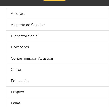
Albufera
Alquería de Solache
Bienestar Social
Bomberos
Contaminación Acústica
Cultura
Educación
Empleo
Fallas