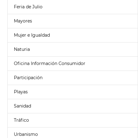
Feria de Julio
Mayores
Mujer e Igualdad
Naturia
Oficina Información Consumidor
Participación
Playas
Sanidad
Tráfico
Urbanismo