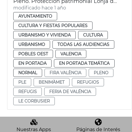
Pleno. Protección patrimonial Lonja de Feria València y refugios antiaéreos de València
modificado hace 1 año
AYUNTAMIENTO
CULTURA Y FIESTAS POPULARES
URBANISMO Y VIVIENDA
CULTURA
URBANISMO
TODAS LAS AUDIENCIAS
POBLES OEST
VALENCIA
EN PORTADA
EN PORTADA TEMÁTICA
NORMAL
FIRA VALÈNCIA
PLENO
PLE
BENIMÀMET
REFUGIOS
REFUGIS
FERIA DE VALÉNCIA
LE CORBUSIER
Nuestras Apps
Páginas de Interés