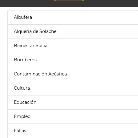
Albufera
Alquería de Solache
Bienestar Social
Bomberos
Contaminación Acústica
Cultura
Educación
Empleo
Fallas