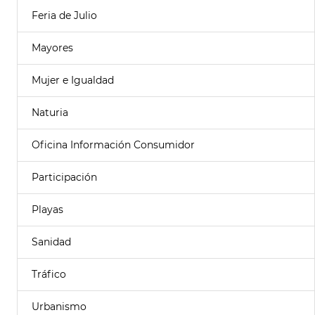
Feria de Julio
Mayores
Mujer e Igualdad
Naturia
Oficina Información Consumidor
Participación
Playas
Sanidad
Tráfico
Urbanismo