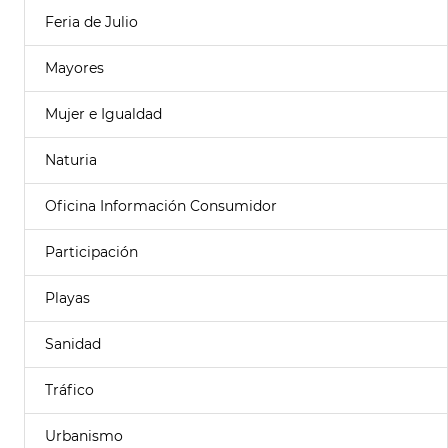
Feria de Julio
Mayores
Mujer e Igualdad
Naturia
Oficina Información Consumidor
Participación
Playas
Sanidad
Tráfico
Urbanismo