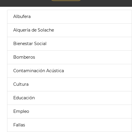
Albufera
Alquería de Solache
Bienestar Social
Bomberos
Contaminación Acústica
Cultura
Educación
Empleo
Fallas