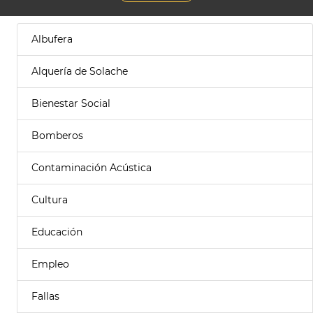
Albufera
Alquería de Solache
Bienestar Social
Bomberos
Contaminación Acústica
Cultura
Educación
Empleo
Fallas