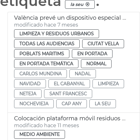
etiqueta
.
la seu
València prevé un dispositivo especial limpia en Navidad
modificado hace 7 meses
LIMPIEZA Y RESIDUOS URBANOS
TODAS LAS AUDIENCIAS
CIUTAT VELLA
POBLATS MARITIMS
EN PORTADA
EN PORTADA TEMÁTICA
NORMAL
CARLOS MUNDINA
NADAL
NAVIDAD
EL CABANYAL
LIMPIEZA
NETEJA
SANT FRANCESC
NOCHEVIEJA
CAP ANY
LA SEU
Colocación plataforma móvil residuos plaza San Nicolau València
modificado hace 11 meses
MEDIO AMBIENTE