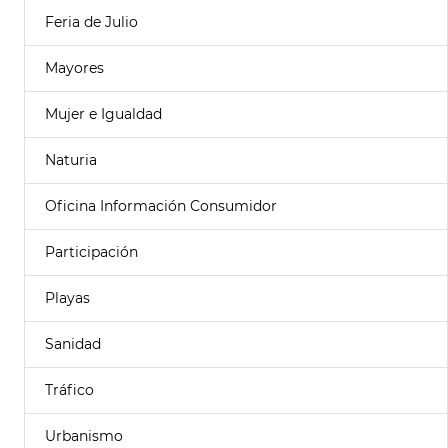
Feria de Julio
Mayores
Mujer e Igualdad
Naturia
Oficina Información Consumidor
Participación
Playas
Sanidad
Tráfico
Urbanismo