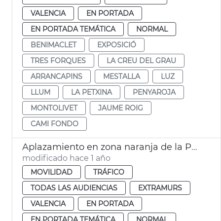
VALENCIA
EN PORTADA
EN PORTADA TEMÁTICA
NORMAL
BENIMACLET
EXPOSICIÓ
TRES FORQUES
LA CREU DEL GRAU
ARRANCAPINS
MESTALLA
LUZ
LLUM
LA PETXINA
PENYAROJA
MONTOLIVET
JAUME ROIG
CAMI FONDO
Aplazamiento en zona naranja de la Petxina València
modificado hace 1 año
MOVILIDAD
TRÁFICO
TODAS LAS AUDIENCIAS
EXTRAMURS
VALENCIA
EN PORTADA
EN PORTADA TEMÁTICA
NORMAL