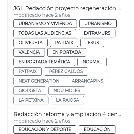
JGL Redacción proyecto regeneración Pérez Galdós y Giorgeta
modificado hace 2 años
URBANISMO Y VIVIENDA
URBANISMO
TODAS LAS AUDIENCIAS
EXTRAMURS
OLIVERETA
PATRAIX
JESUS
VALENCIA
EN PORTADA
EN PORTADA TEMÁTICA
NORMAL
PATRAIX
PÉREZ GALDÓS
NEXT GENERATION
ARRANCAPINS
GIORGETA
NOU MOLES
LA PETXINA
LA RAIOSA
Redacción reforma y ampliación 4 centros escolares
modificado hace 2 años
EDUCACIÓN Y DEPORTE
EDUCACIÓN