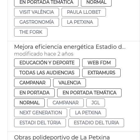
EN PORTADA TEMÁTICA
NORMAL
VISIT VALÈNCIA
PAULA LLOBET
GASTRONOMÍA
LA PETXINA
THE FORK
Mejora eficiencia energética Estadio del Turia
modificado hace 2 años
EDUCACIÓN Y DEPORTE
WEB FDM
TODAS LAS AUDIENCIAS
EXTRAMURS
CAMPANAR
VALENCIA
EN PORTADA
EN PORTADA TEMÁTICA
NORMAL
CAMPANAR
JGL
NEXT GENERATION
LA PETXINA
ESTADI DEL TÚRIA
ESTADIO DEL TURIA
Obras polideportivo de La Petxina