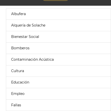
Albufera
Alquería de Solache
Bienestar Social
Bomberos
Contaminación Acústica
Cultura
Educación
Empleo
Fallas