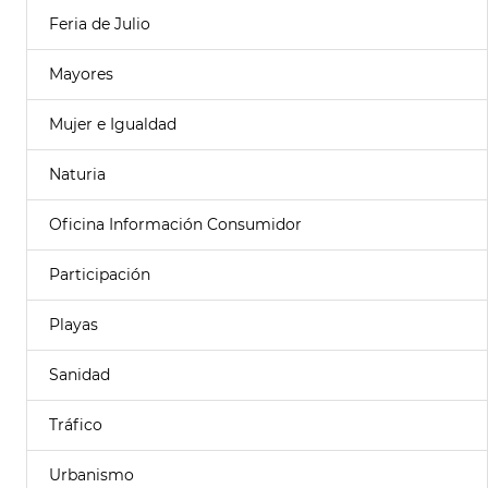
Feria de Julio
Mayores
Mujer e Igualdad
Naturia
Oficina Información Consumidor
Participación
Playas
Sanidad
Tráfico
Urbanismo