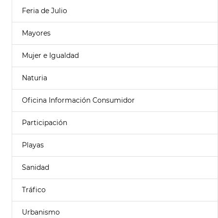
Feria de Julio
Mayores
Mujer e Igualdad
Naturia
Oficina Información Consumidor
Participación
Playas
Sanidad
Tráfico
Urbanismo