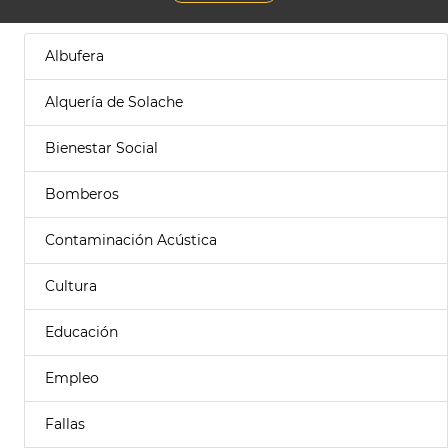
Albufera
Alquería de Solache
Bienestar Social
Bomberos
Contaminación Acústica
Cultura
Educación
Empleo
Fallas